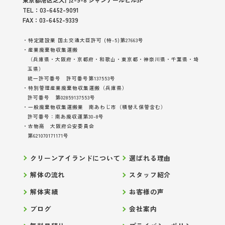
東京都港区芝大門2-9-8 シャンデールビル3F
TEL：03-6452-9091
FAX：03-6452-9339
・特定建設業 国土交通大臣許可 (特-5)第27663号
・産業廃棄物収集運搬
（兵庫県・大阪府・京都府・和歌山・東京都・神奈川県・千葉県・埼
玉県）
統一許可番号 許可番号第137553号
・特別管理産業廃棄物収集運搬（兵庫県）
許可番号 第02859137553号
・一般廃棄物収集運搬業 南あわじ市（積替え保管含む）
許可番号：南あ廃収運第30-8号
・古物商 大阪府公安委員会
第621070171171号
クリーンアイランドについて
選ばれる理由
解体の流れ
スタッフ紹介
解体実績
お客様の声
ブログ
会社案内