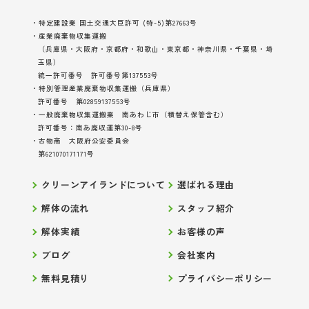
・特定建設業 国土交通大臣許可 (特-5)第27663号
・産業廃棄物収集運搬
（兵庫県・大阪府・京都府・和歌山・東京都・神奈川県・千葉県・埼
玉県）
統一許可番号 許可番号第137553号
・特別管理産業廃棄物収集運搬（兵庫県）
許可番号 第02859137553号
・一般廃棄物収集運搬業 南あわじ市（積替え保管含む）
許可番号：南あ廃収運第30-8号
・古物商 大阪府公安委員会
第621070171171号
クリーンアイランドについて
選ばれる理由
解体の流れ
スタッフ紹介
解体実績
お客様の声
ブログ
会社案内
無料見積り
プライバシーポリシー