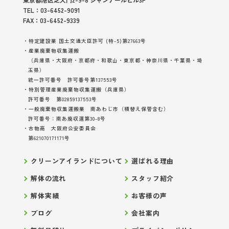
TEL：03-6452-9091
FAX：03-6452-9339
・特定建設業 国土交通大臣許可 (特-5)第27663号
・産業廃棄物収集運搬
（兵庫県・大阪府・京都府・和歌山・東京都・神奈川県・千葉県・埼
玉県）
統一許可番号 許可番号第137553号
・特別管理産業廃棄物収集運搬（兵庫県）
許可番号 第02859137553号
・一般廃棄物収集運搬業 南あわじ市（積替え保管含む）
許可番号：南あ廃収運第30-8号
・古物商 大阪府公安委員会
第621070171171号
クリーンアイランドについて
選ばれる理由
解体の流れ
スタッフ紹介
解体実績
お客様の声
ブログ
会社案内