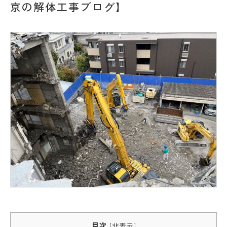
京の解体工事ブログ】
目次
[
非表示
]