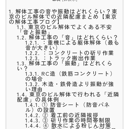
1.
解体工事の音や振動はどれくらい？東
京のビル解体での近隣配慮まとめ【東京
の解体工事ブログ】
1.1.
東京のビル解体でよくある不安
「音と振動」
1.2.
解体工事の「音」はどれくらい？
1.2.1.
：重機による躯体解体（最も
音が大きい）
1.2.2.
：コンクリートの斫り作業
1.2.3.
：トラック搬出作業
1.3.
解体工事の「振動」はどれくら
い？
1.3.1.
RC造（鉄筋コンクリート）
の場合
1.3.2.
木造・鉄骨造より振動が強
い理由
1.4.
東京のビル解体で行われる「近隣
配慮」の具体例
1.4.1.
① 防音シート（防音パネ
ル）の設置
1.4.2.
② 着工前の近隣挨拶
1.4.3.
③ 斫り作業の時間帯制限
1.4.4.
④ 散水による粉じん対策