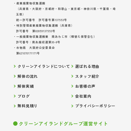
・産業廃棄物収集運搬
（兵庫県・大阪府・京都府・和歌山・東京都・神奈川県・千葉県・埼
玉県）
統一許可番号 許可番号第137553号
・特別管理産業廃棄物収集運搬（兵庫県）
許可番号 第02859137553号
・一般廃棄物収集運搬業 南あわじ市（積替え保管含む）
許可番号：南あ廃収運第30-8号
・古物商 大阪府公安委員会
第621070171171号
クリーンアイランドについて
選ばれる理由
解体の流れ
スタッフ紹介
解体実績
お客様の声
ブログ
会社案内
無料見積り
プライバシーポリシー
クリーンアイランドグループ運営サイト