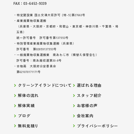
FAX：03-6452-9339
・特定建設業 国土交通大臣許可 (特-5)第27663号
・産業廃棄物収集運搬
（兵庫県・大阪府・京都府・和歌山・東京都・神奈川県・千葉県・埼
玉県）
統一許可番号 許可番号第137553号
・特別管理産業廃棄物収集運搬（兵庫県）
許可番号 第02859137553号
・一般廃棄物収集運搬業 南あわじ市（積替え保管含む）
許可番号：南あ廃収運第30-8号
・古物商 大阪府公安委員会
第621070171171号
クリーンアイランドについて
選ばれる理由
解体の流れ
スタッフ紹介
解体実績
お客様の声
ブログ
会社案内
無料見積り
プライバシーポリシー