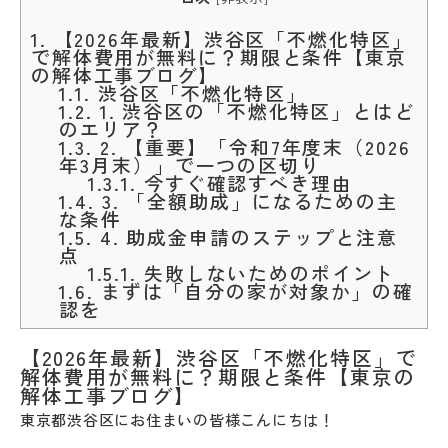
1.
【2026年最新】渋谷区「不燃化特区」
で解体費用が無料に？期限と条件【東京
の解体工事ブログ】
1.1.
渋谷区「不燃化特区」
1.2.
1. 渋谷区の「不燃化特区」とはど
のエリア？
1.3.
2. 【重要】「令和7年度末（2026
年3月末）」で一つの区切り
1.3.1.
今すぐ確認すべき理由
1.4.
3. 「全額助成」になるための主
な条件
1.5.
4. 助成金申請のステップと注意
点
1.5.1.
失敗しないためのポイント
1.6.
まずは「自分の家が対象か」の確
認を
【2026年最新】渋谷区「不燃化特区」で
解体費用が無料に？期限と条件【東京の
解体工事ブログ】
東京都渋谷区にお住まいの皆様こんにちは！