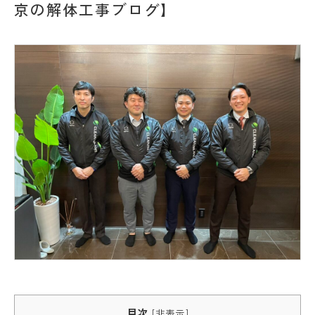
京の解体工事ブログ】
目次
[
非表示
]