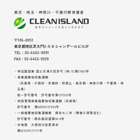
東京・埼玉・神奈川・千葉の解体業者
〒105-0012
東京都港区芝大門2-9-8 シャンデールビル3F
TEL：03-6452-9091
FAX：03-6452-9339
・特定建設業 国土交通大臣許可 (特-5)第27663号
・産業廃棄物収集運搬
（兵庫県・大阪府・京都府・和歌山・東京都・神奈川県・千葉県・埼
玉県）
統一許可番号 許可番号第137553号
・特別管理産業廃棄物収集運搬（兵庫県）
許可番号 第02859137553号
・一般廃棄物収集運搬業 南あわじ市（積替え保管含む）
許可番号：南あ廃収運第30-8号
・古物商 大阪府公安委員会
第621070171171号