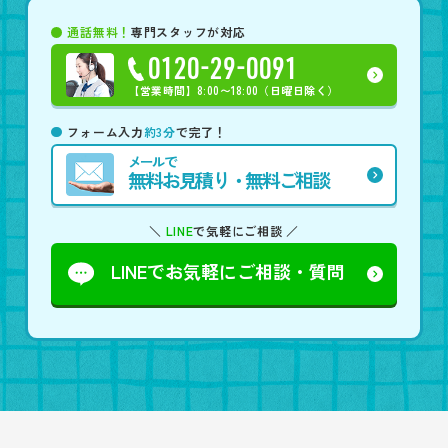
通話無料！
専門スタッフが対応
0120-29-0091
【営業時間】
8:00〜18:00（日曜日除く）
フォーム入力
約3分
で完了！
メールで
無料お見積り・無料ご相談
＼
LINE
で気軽にご相談 ／
LINEでお気軽に
ご相談・質問