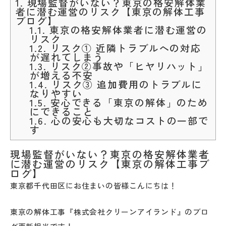
1.
現場監督がいない？東京の格安解体業
者に潜む運営のリスク【東京の解体工事
ブログ】
1.1.
東京の格安解体業者に潜む運営の
リスク
1.2.
リスク① 近隣トラブルへの対応
が遅れてしまう
1.3.
リスク②事故や「ヒヤリハット」
が増える不安
1.4.
リスク③ 追加費用のトラブルに
なりやすい
1.5.
安心できる「東京の解体」のため
にできること
1.6.
心の安心も大切なコストの一部で
す
現場監督がいない？東京の格安解体業者
に潜む運営のリスク【東京の解体工事ブ
ログ】
東京都千代田区にお住まいの皆様こんにちは！
東京の解体工事『株式会社クリーンアイランド』のブロ