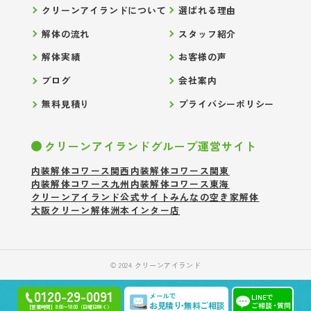
クリーンアイランドについて
選ばれる理由
解体の流れ
スタッフ紹介
解体実績
お客様の声
ブログ
会社案内
無料見積り
プライバシーポリシー
クリーンアイランドグループ運営サイト
内装解体コワース関西
内装解体コワース関東
内装解体コワース九州
内装解体コワース東海
クリーンアイランド公式サイト
みんなの空き家解体
大阪クリーン解体
洲本インター店
© 2024 クリーンアイランド
0120-29-0091
メールで
LINEで
お見積り
・
無料ご相談
ご相談
・
質問
【営業時間】8:00〜18:00（日曜日除く）