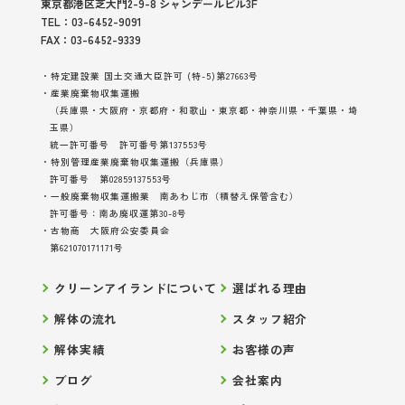
東京都港区芝大門2-9-8 シャンデールビル3F
TEL：03-6452-9091
FAX：03-6452-9339
・特定建設業 国土交通大臣許可 (特-5)第27663号
・産業廃棄物収集運搬
（兵庫県・大阪府・京都府・和歌山・東京都・神奈川県・千葉県・埼
玉県）
統一許可番号 許可番号第137553号
・特別管理産業廃棄物収集運搬（兵庫県）
許可番号 第02859137553号
・一般廃棄物収集運搬業 南あわじ市（積替え保管含む）
許可番号：南あ廃収運第30-8号
・古物商 大阪府公安委員会
第621070171171号
クリーンアイランドについて
選ばれる理由
解体の流れ
スタッフ紹介
解体実績
お客様の声
ブログ
会社案内